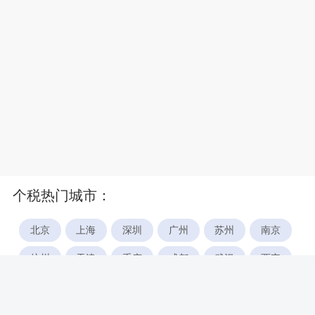
个税热门城市：
北京
上海
深圳
广州
苏州
南京
杭州
天津
重庆
成都
武汉
西安
郑州
宁波
合肥
厦门
福州
长沙
东莞
佛山
青岛
无锡
南昌
石家庄